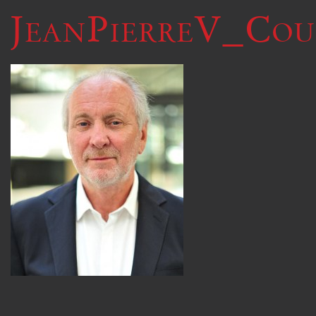
JeanPierreV_Cou