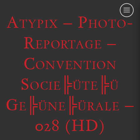
Atypix – Photo-
Reportage –
Convention
Socie╠üte╠ü
Ge╠üne╠ürale –
028 (HD)