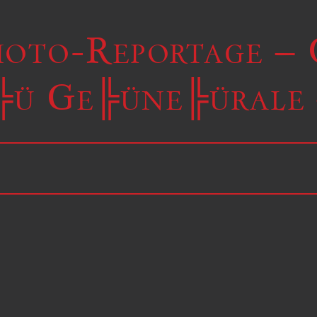
hoto-Reportage –
╠ü Ge╠üne╠ürale 