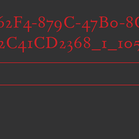
162F4-879C-47B0-8
2C41CD2368_1_10