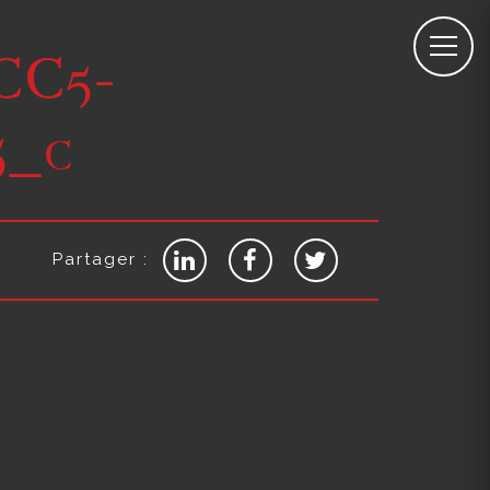
CC5-
5_c
Partager :