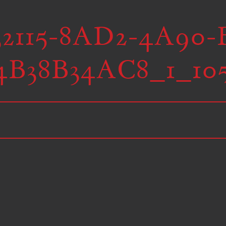
2115-8AD2-4A90-
4B38B34AC8_1_10