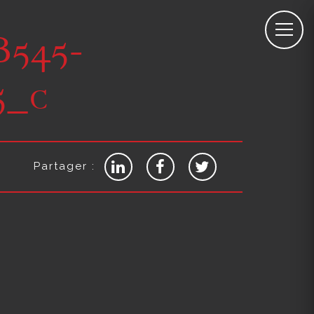
B545-
5_c
Partager :